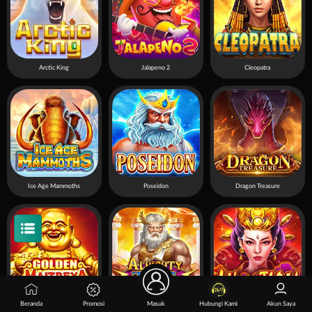
Arctic King
Jalapeno 2
Cleopatra
Ice Age Mammoths
Poseidon
Dragon Treasure
Beranda
Promosi
Masuk
Hubungi Kami
Akun Saya
Golden Maitreya Buddha
Almighty Zeus
Golden Wuzetian