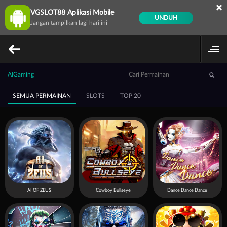
×
VGSLOT88 Aplikasi Mobile
UNDUH
Jangan tampilkan lagi hari ini
AIGaming
SEMUA PERMAINAN
SLOTS
TOP 20
AI OF ZEUS
Cowboy Bullseye
Dance Dance Dance