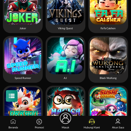
Joker
Viking Quest
Fa Fa Caishen
Speed Runner
A.I
Black WuKong
Beranda
Promosi
Masuk
Hubungi Kami
Akun Saya
Dragon Festive
Magica Owl
Sushi Avenger