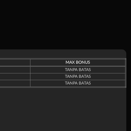
MAX BONUS
TANPA BATAS
TANPA BATAS
TANPA BATAS