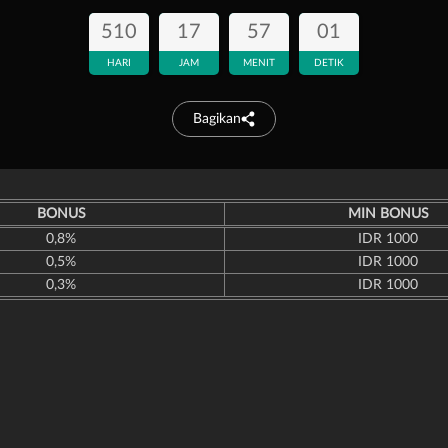
510
17
57
00
HARI
JAM
MENIT
DETIK
Bagikan
BONUS
MIN BONUS
0,8%
IDR 1000
0,5%
IDR 1000
0,3%
IDR 1000