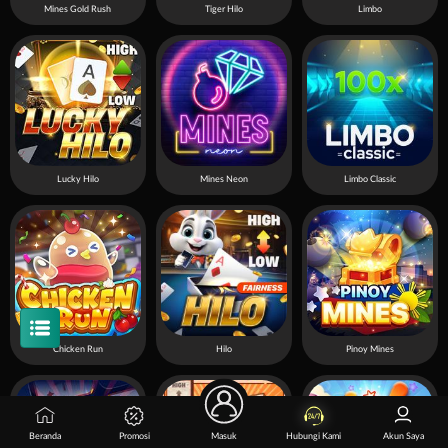
Mines Gold Rush
Tiger Hilo
Limbo
Lucky Hilo
Mines Neon
Limbo Classic
Chicken Run
Hilo
Pinoy Mines
Beranda
Promosi
Masuk
Hubungi Kami
Akun Saya