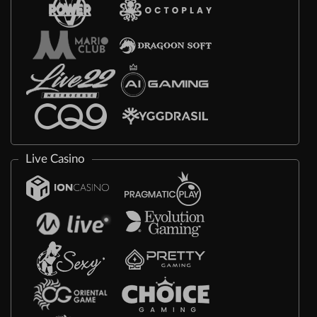
Live Casino