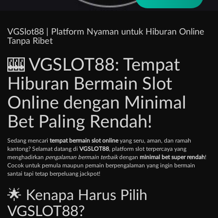
VGSlot88 | Platform Nyaman untuk Hiburan Online
Tanpa Ribet
🎰 VGSLOT88: Tempat
Hiburan Bermain Slot
Online dengan Minimal
Bet Paling Rendah!
Sedang mencari
tempat bermain slot online
yang seru, aman, dan ramah
kantong? Selamat datang di
VGSLOT88
, platform slot terpercaya yang
menghadirkan
pengalaman bermain terbaik
dengan
minimal bet super rendah
!
Cocok untuk pemula maupun pemain berpengalaman yang ingin bermain
santai tapi tetap berpeluang jackpot!
🌟 Kenapa Harus Pilih
VGSLOT88?