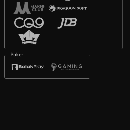
Poker