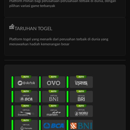
Platform Pilihan bagi perusahaan-perusahaan terbaik di dunia, dengan
pilihan variasi game terbanyak
TARUHAN TOGEL
Platform togel yang menarik dari perusahan terbaik di dunia yang
menawarkan hadiah kemenangan besar