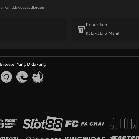
arikan tidak dapat diproses
Penarikan
Rata-rata 5 Menit
Browser Yang Didukung