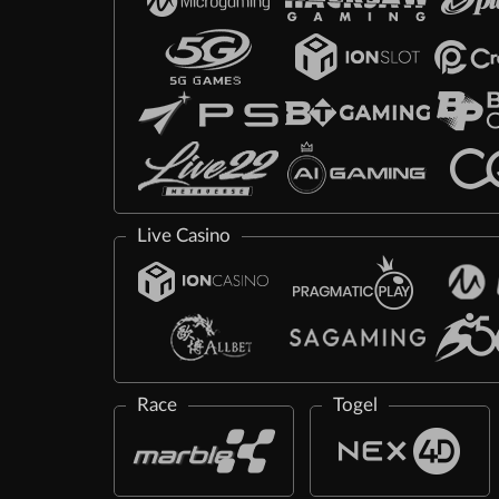
Live Casino
Race
Togel