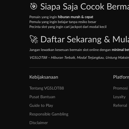
🎯 Siapa Saja Cocok Berm
Pemain yang ingin
hiburan murah & cepat
Pemula yang ingin belajar tanpa resiko besar
Pecinta slot yang ingin cari jackpot dari modal kecil
🚀 Daftar Sekarang & Mu
Jangan lewatkan keseruan bermain slot online dengan
minimal be
VGSLOT88 – Hiburan Terbaik, Modal Terjangkau, Untung Maksim
Kebijaksanaan
Platfor
Tentang VGSLOT88
Promosi
Pusat Bantuan
Loyalty
Guide to Play
Referral
Responsible Gambling
Disclaimer