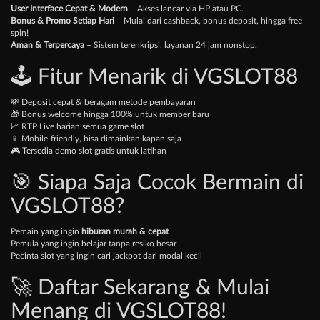
User Interface Cepat & Modern
– Akses lancar via HP atau PC.
Bonus & Promo Setiap Hari
– Mulai dari cashback, bonus deposit, hingga free
spin!
Aman & Terpercaya
– Sistem terenkripsi, layanan 24 jam nonstop.
🕹️ Fitur Menarik di VGSLOT88
💸 Deposit cepat & beragam metode pembayaran
🎁 Bonus welcome hingga 100% untuk member baru
📈 RTP Live harian semua game slot
📱 Mobile-friendly, bisa dimainkan kapan saja
🎮 Tersedia demo slot gratis untuk latihan
🎯 Siapa Saja Cocok Bermain di
VGSLOT88?
Pemain yang ingin
hiburan murah & cepat
Pemula yang ingin belajar tanpa resiko besar
Pecinta slot yang ingin cari jackpot dari modal kecil
🚀 Daftar Sekarang & Mulai
Menang di VGSLOT88!