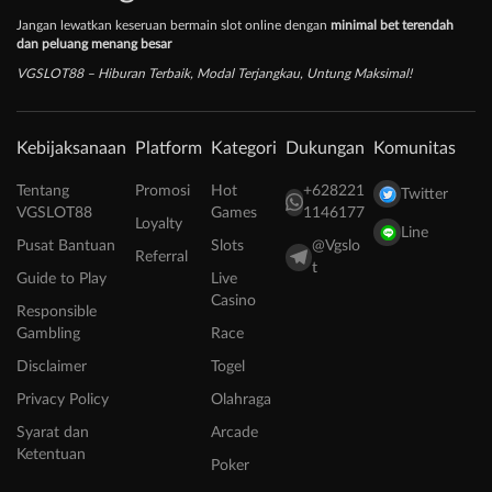
Jangan lewatkan keseruan bermain slot online dengan
minimal bet terendah
dan peluang menang besar
VGSLOT88 – Hiburan Terbaik, Modal Terjangkau, Untung Maksimal!
Kebijaksanaan
Platform
Kategori
Dukungan
Komunitas
Tentang
Promosi
Hot
+628221
Twitter
VGSLOT88
Games
1146177
Loyalty
Line
Pusat Bantuan
Slots
@Vgslo
Referral
t
Guide to Play
Live
Casino
Responsible
Gambling
Race
Disclaimer
Togel
Privacy Policy
Olahraga
Syarat dan
Arcade
Ketentuan
Poker