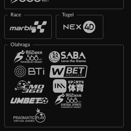
Race
Togel
Olahraga