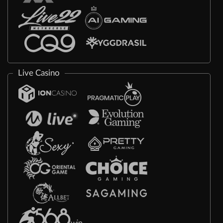
Live Casino