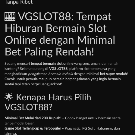
Tanpa Ribet
🎰 VGSLOT88: Tempat
Hiburan Bermain Slot
Online dengan Minimal
Bet Paling Rendah!
Sedang mencari
tempat bermain slot online
yang seru, aman, dan ramah
kantong? Selamat datang di
VGSLOT88
, platform slot terpercaya yang
menghadirkan
pengalaman bermain terbaik
dengan
minimal bet super rendah
!
Cocok untuk pemula maupun pemain berpengalaman yang ingin bermain
santai tapi tetap berpeluang jackpot!
🌟 Kenapa Harus Pilih
VGSLOT88?
Minimal Bet Mulai dari 200 Rupiah!
– Cocok banget untuk bermain santai
tanpa modal besar.
Game Slot Terlengkap & Terpopuler
– Pragmatic, PG Soft, Habanero, dan
lainnya.